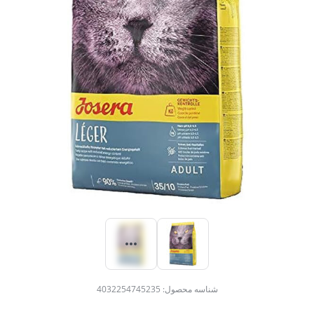
شناسه محصول:
4032254745235