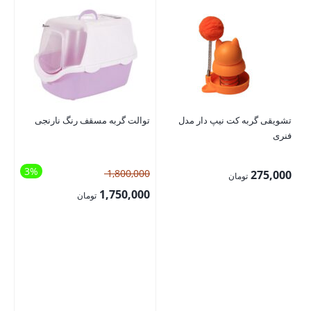
Malt – خمير 
تشویقی گربه کت نیپ دار مدل
توالت گربه مسقف رنگ نارنجی
فنری
00
3%
قیمت
1,800,000
275,000
تومان
اصلی:
1,750,000
تومان
1,800,000 تومان
قیمت
بود.
فعلی:
1,750,000 تومان.