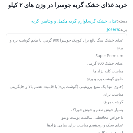
خرید غذای خشک گربه جوسرا در وزن های ۲ کیلو
دسته:
غذای خشک گربه
,
لوازم گربه
,
مکمل و ویتامین گربه
برند:
Josera
غذای خشک سگ بالغ نژاد کوچک جوسرا 900 گرمي با طعم گوشت بره و
برنج
Super Permium
غذای خشک 900 گرمی
مناسب کلیه نژاد ها
حاوی گوشت بره و برنج
(حاوی تنها یک منبع پروتئینی )گوشت بره( با قابلیت هضم بالا و جایگزینی
مناسب برای
گوشت مرغ)
بسیار خوش طعم و خوش خوراک
با خواص محافظتی سالمت پوست و مو
غذای سبک و زودهضم مناسب برای تمامی نژادها
اجزاء بدون گلوتن