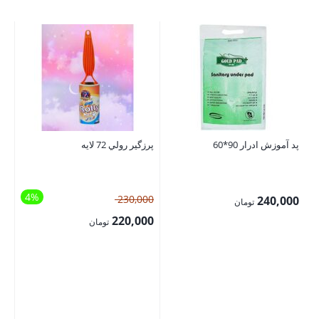
پد آموزش ادرار 90*60
پرزگير رولي 72 لايه
کو
رن
4%
قیمت
230,000
00
240,000
تومان
اصلی:
220,000
تومان
230,000 تومان
قیمت
بود.
فعلی:
220,000 تومان.