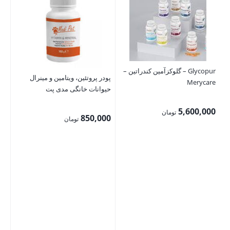
Glycopur – گلوکزآمين کندراتين –
پودر پروتئین، ویتامین و مینرال
ظرف
Merycare
حیوانات خانگی مدی پت
مخ
5,600,000
تومان
00
850,000
تومان
00
قی
فع
,000