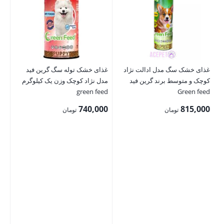
غذای خشک سگ مدل ادالت نژاد
غذای خشک توله سگ گرین فید
غذ
کوچک و متوسط برند گرین فید
مدل نژاد کوچک وزن یک کیلوگرم
نژا
Green feed
green feed
کی
00
740,000
815,000
تومان
تومان