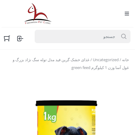
خانه
/
Uncategorized
/ غذای خشک گرین فید مدل توله سگ نژاد بزرگ و
غول آسا وزن 1 کیلوگرم green feed