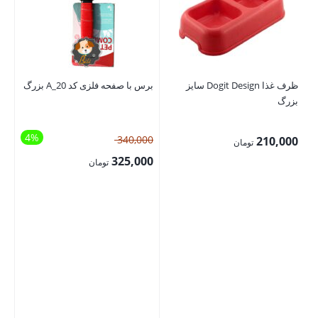
ظرف غذا Dogit Design سایز
برس با صفحه فلزی کد A_20 بزرگ
کن
بزرگ
KEN
4%
قیمت
340,000
00
210,000
تومان
اصلی:
325,000
تومان
340,000 تومان
قیمت
بود.
فعلی:
325,000 تومان.