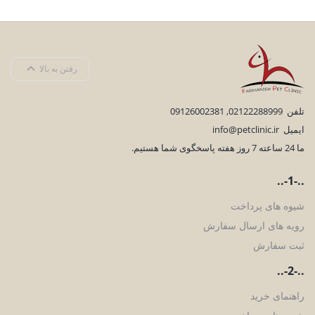
رفتن به بالا
تلفن
02122288999
,
09126002381
ایمیل
info@petclinic.ir
ما 24 ساعته 7 روز هفته پاسخگوی شما هستیم.
..-1-..
شیوه های پرداخت
رویه های ارسال سفارش
ثبت سفارش
..-2-..
راهنمای خرید