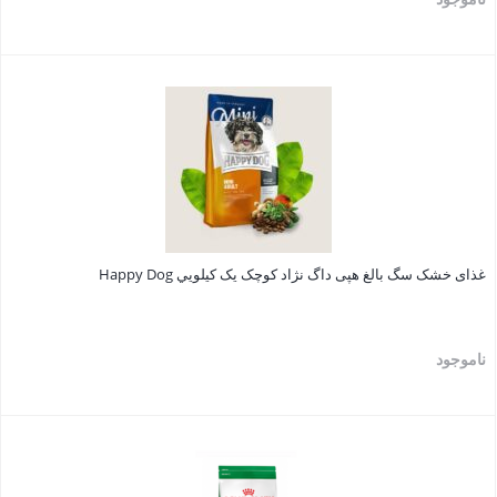
بستن
غذای خشک سگ بالغ هپی داگ نژاد کوچک يک کيلويي Happy Dog
ناموجود
بستن