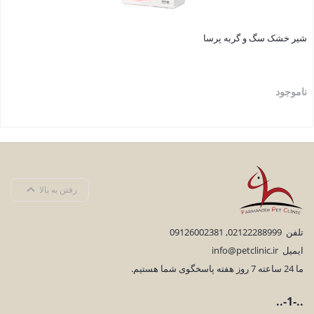
شیر خشک سگ و گربه پرسا
ناموجود
بستن
رفتن به بالا
تلفن
02122288999
,
09126002381
ایمیل
info@petclinic.ir
ما 24 ساعته 7 روز هفته پاسخگوی شما هستیم.
..-1-..