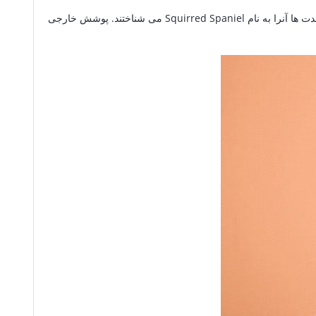
این نژاد کوچک، زیبا ، باهوش و سرزنده است. دارای دم پرپشت و زیبایی است که آنرا مانند حلقه ای بر پشت خود نگاه می دارد و به همین دلیل مدت ها آنرا به نام Squirred Spaniel می شناختند. پوشش خارجی