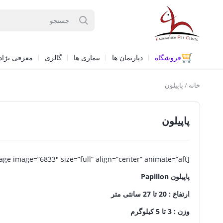
فروشگاه
دپارتمان ها
بیماری ها
گالری
معرفی نژاد
خانه
/ پاپیلون
پاپیلون
[us_image image=”6833″ size=”full” align=”center” animate=”aft”]
پاپیلون Papillon
ارتفاع : 20 تا 27 سانتی متر
وزن : 3 تا 5 کیلوگرم