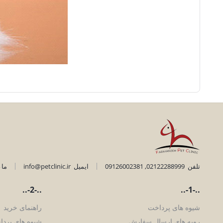
تلفن
02122288999
,
09126002381
ایمیل
info@petclinic.ir
ما 24 ساعته 7 روز هفته پاسخگوی شما هستیم
..-2-..
..-1-..
شیوه های پرداخت
راهنمای خرید
رویه های ارسال سفارش
شیوه های پرد